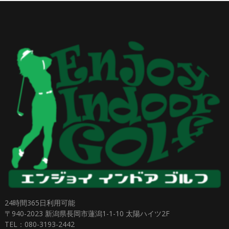
24時間365日利用可能
〒940-2023 新潟県長岡市蓮潟1-1-10 太陽ハイツ2F
TEL：080-3193-2442