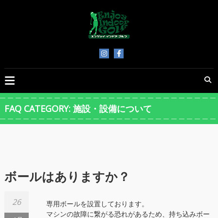
Skip
to
content
ENJOY
INDOOR
GOLF
FAQ CATEGORY:
施設・設備について
ボールはありますか？
26
専用ボールを設置しております。
マシンの故障に繋がる恐れがあるため、持ち込みボー