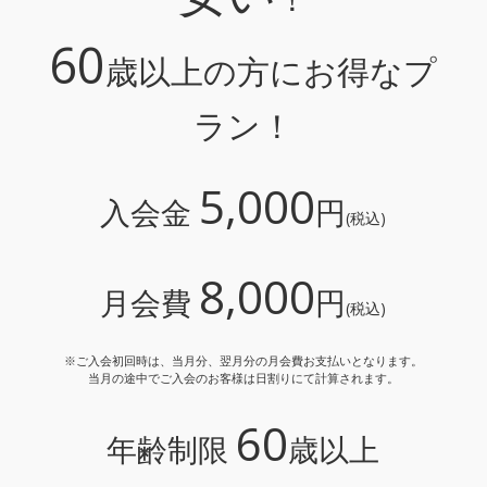
60
歳以上の方にお得なプ
ラン！
5,000
入会金
円
(税込)
8,000
月会費
円
(税込)
※ご入会初回時は、当月分、翌月分の月会費お支払いとなります。
当月の途中でご入会のお客様は日割りにて計算されます。
60
年齢制限
歳以上