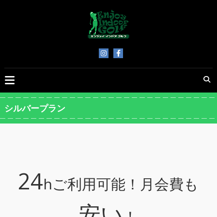
Skip
to
content
ENJOY
INDOOR
GOLF
シルバープラン
24
hご利用可能！月会費も
安い
！